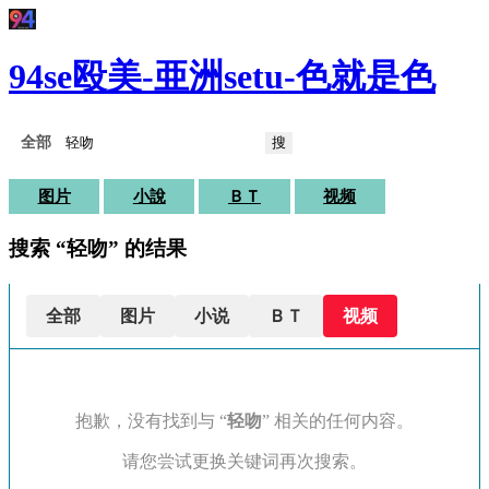
94se殴美-亜洲setu-色就是色
搜
图片
小說
ＢＴ
视频
搜索 “轻吻” 的结果
全部
图片
小说
ＢＴ
视频
抱歉，没有找到与 “
轻吻
” 相关的任何内容。
请您尝试更换关键词再次搜索。